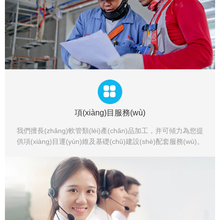
項(xiàng)目服務(wù)
我們擅長(zhǎng)軟管類(lèi)產(chǎn)品加工，并可傾力為您提
供項(xiàng)目運(yùn)維及基礎(chǔ)建設(shè)配套服務(wù)。