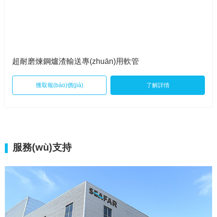
超耐磨煉鋼爐渣輸送專(zhuān)用軟管
獲取報(bào)價(jià)
了解詳情
服務(wù)支持