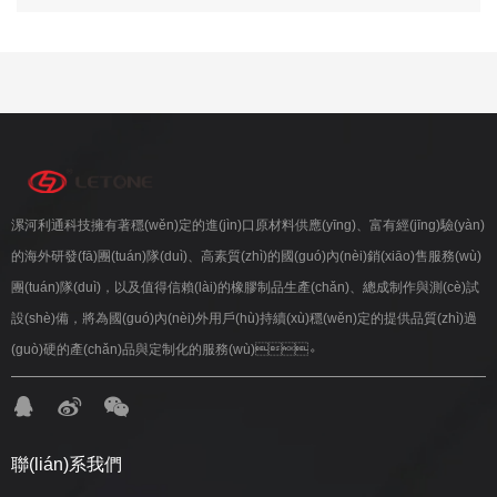
漯河利通科技擁有著穩(wěn)定的進(jìn)口原材料供應(yīng)、富有經(jīng)驗(yàn)
的海外研發(fā)團(tuán)隊(duì)、高素質(zhì)的國(guó)內(nèi)銷(xiāo)售服務(wù)
團(tuán)隊(duì)，以及值得信賴(lài)的橡膠制品生產(chǎn)、總成制作與測(cè)試
設(shè)備，將為國(guó)內(nèi)外用戶(hù)持續(xù)穩(wěn)定的提供品質(zhì)過
(guò)硬的產(chǎn)品與定制化的服務(wù)。
聯(lián)系我們