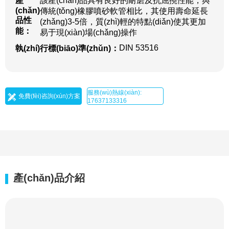
產
該產(chǎn)品具有良好的耐磨及抗屈撓性能，與
(chǎn)
傳統(tǒng)橡膠噴砂軟管相比，其使用壽命延長
品性
(zhǎng)3-5倍，質(zhì)輕的特點(diǎn)使其更加
能：
易于現(xiàn)場(chǎng)操作
DIN 53516
執(zhí)行標(biāo)準(zhǔn)：
服務(wù)熱線(xiàn):
免費(fèi)咨詢(xún)方案
17637133316
產(chǎn)品介紹