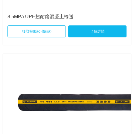
8.5MPa UPE超耐磨混凝土輸送
獲取報(bào)價(jià)
了解詳情