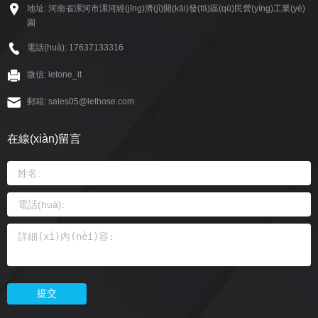
地址: 河南省漯河市漯河經(jīng)濟(jì)開(kāi)發(fā)區(qū)民營(yíng)工業(yè)
園
電話(huà): 17637133316
微信: letone_lt
郵箱: sales05@lethose.com
在線(xiàn)留言
提交