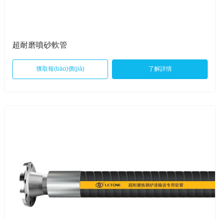
超耐磨噴砂軟管
獲取報(bào)價(jià)
了解詳情