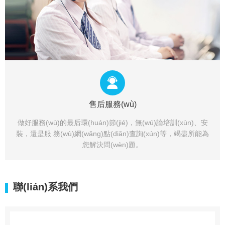
售后服務(wù)
做好服務(wù)的最后環(huán)節(jié)，無(wú)論培訓(xùn)、安
裝，還是服 務(wù)網(wǎng)點(diǎn)查詢(xún)等，竭盡所能為
您解決問(wèn)題。
聯(lián)系我們