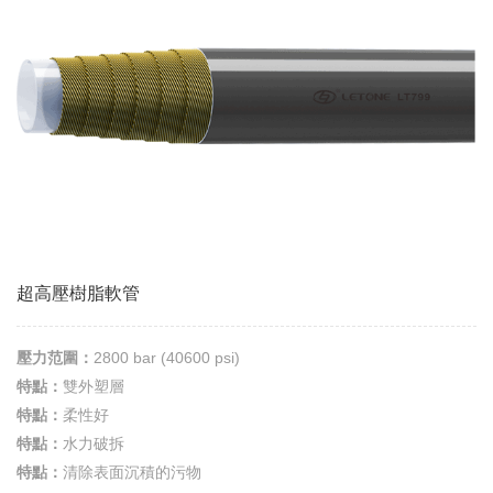
超高壓樹脂軟管
壓力范圍：
2800 bar (40600 psi)
特點：
雙外塑層
特點：
柔性好
特點：
水力破拆
特點：
清除表面沉積的污物