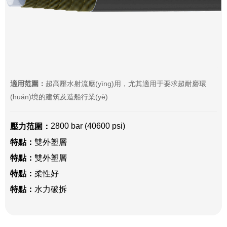
適用范圍：
超高壓水射流應(yīng)用，尤其適用于要求超耐磨環
(huán)境的建筑及造船行業(yè)
2800 bar (40600 psi)
壓力范圍：
特點：
雙外塑層
特點：
雙外塑層
特點：
柔性好
特點：
水力破拆