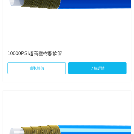
10000PSI超高壓樹脂軟管
獲取報價
了解詳情