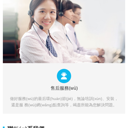
售后服務(wù)
做好服務(wù)的最后環(huán)節(jié)，無論培訓(xùn)、安裝，
還是服 務(wù)網(wǎng)點查詢等，竭盡所能為您解決問題。