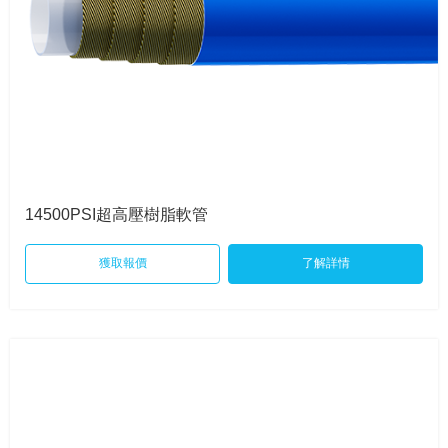
14500PSI超高壓樹脂軟管
獲取報價
了解詳情