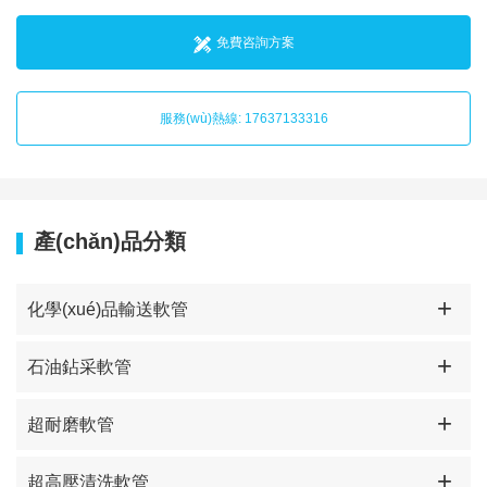
免費咨詢方案
服務(wù)熱線: 17637133316
產(chǎn)品分類
+
化學(xué)品輸送軟管
+
石油鉆采軟管
+
超耐磨軟管
+
超高壓清洗軟管