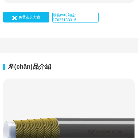
服務(wù)熱線:
免費咨詢方案
17637133316
產(chǎn)品介紹