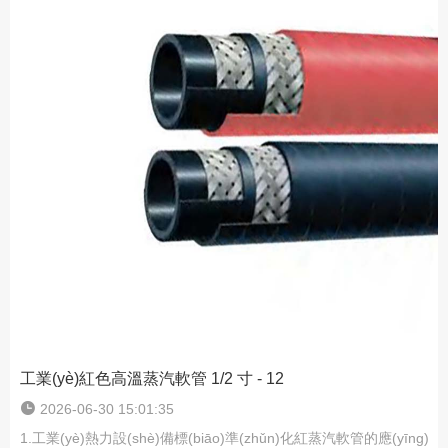
工業(yè)紅色高溫蒸汽軟管 1/2 寸 - 12
2026-06-30 15:01:35
1.工業(yè)熱力設(shè)備標(biāo)準(zhǔn)化紅蒸汽軟管的應(yīng)