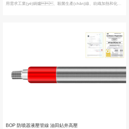
用需求工業(yè)鍋爐、殺菌生產(chǎn)線、紡織加熱和化學
(xué)固化設(shè)備都需要配套的高溫介質(zhì)輸送管道。普通
橡膠軟管無(wú)法承受長(zhǎng)期連續(xù)高溫蒸汽沖洗和壓....
BOP 防噴器液壓管線 油田鉆井高壓