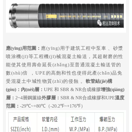
應(yīng)用范圍：
應(yīng)用于建筑工程中泵車、砂漿
噴涂機(jī)等工程機(jī)械混凝土輸送，其超耐磨的性
能使其使用壽命延長(zhǎng)至普通混凝土輸送管的
數(shù)倍，
UPE的高飽和性也使得此產(chǎn)品免
受混凝土中堿性物質(zhì)的侵蝕。
軟管結(jié)構
(gòu)：內(nèi)層：
UPE 和 SBR & NR合成橡膠
增強(qiáng)
層：
2~4層鋼簾線
外膠層：
SBR & NR合成橡膠和UPE
溫度
范圍：
-29℃~+80℃（-20.2℉~+176℉）