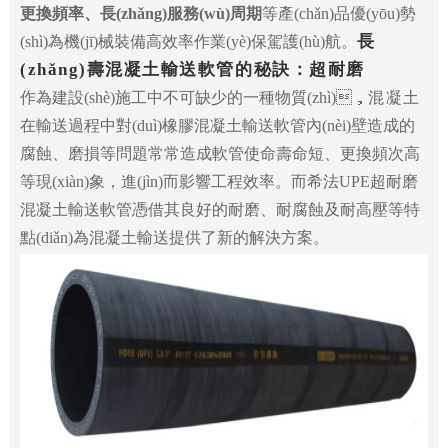
更換頻率、長(zhǎng)服務(wù)周期
等產(chǎn)品優(yōu)勢
長
(shì)為機(jī)械裝備高效率作業(yè)保駕護(hù)航。
(zhǎng)壽混凝土輸送軟管的秘訣：超耐磨
作為建設(shè)施工中不可缺少的一種物質(zhì)，
混凝土
在輸送過程中對(duì)橡膠混凝土輸送軟管內(nèi)壁造成的
腐蝕、磨損等問題常常造成軟管使命壽命短、更換頻次高
等現(xiàn)象，進(jìn)而影響工程效率。而
希法
UPE超耐磨
混凝土輸送軟管憑借其良好的耐磨、耐腐蝕及耐高壓等特
點(diǎn)為混凝土輸送提供了新的解決方案。